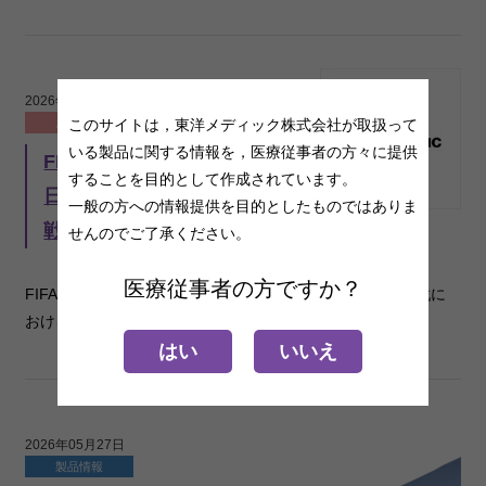
2026年06月25日
このサイトは，東洋メディック株式会社が取扱って
お知らせ
いる製品に関する情報を，医療従事者の方々に提供
FIFAワールドカップ2026™
することを目的として作成されています。
日本代表対スウェーデン代表
一般の方への情報提供を目的としたものではありま
戦における当社方針について
せんのでご了承ください。
医療従事者の方ですか？
FIFAワールドカップ2026™ 日本代表対スウェーデン代表戦に
おける当社方針に関するお知らせになります。
はい
いいえ
2026年05月27日
製品情報